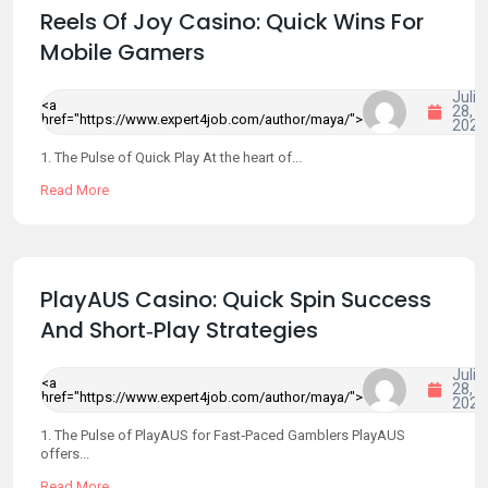
Reels Of Joy Casino: Quick Wins For
Mobile Gamers
Julio
Maya
<a
28,
SB
href="https://www.expert4job.com/author/maya/">
2026
1. The Pulse of Quick Play At the heart of...
Read More
PlayAUS Casino: Quick Spin Success
And Short‑Play Strategies
Julio
Maya
<a
28,
SB
href="https://www.expert4job.com/author/maya/">
2026
1. The Pulse of PlayAUS for Fast‑Paced Gamblers PlayAUS
offers...
Read More