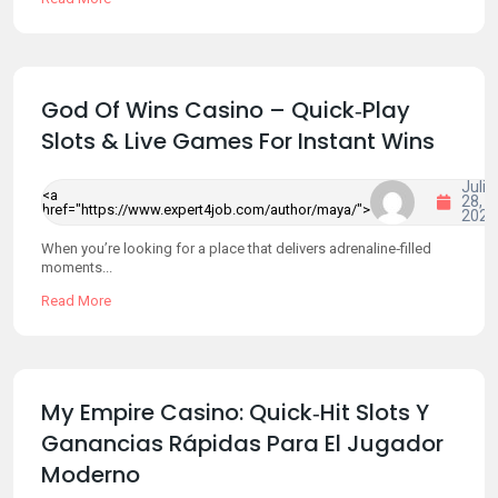
God Of Wins Casino – Quick‑Play
Slots & Live Games For Instant Wins
Julio
Maya
<a
28,
SB
href="https://www.expert4job.com/author/maya/">
2026
When you’re looking for a place that delivers adrenaline‑filled
moments...
Read More
My Empire Casino: Quick‑Hit Slots Y
Ganancias Rápidas Para El Jugador
Moderno