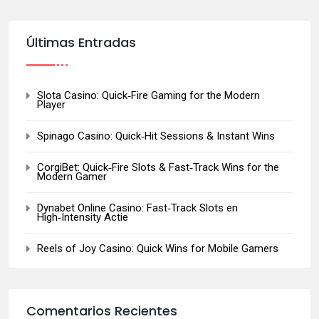
Últimas Entradas
Slota Casino: Quick‑Fire Gaming for the Modern
Player
Spinago Casino: Quick‑Hit Sessions & Instant Wins
CorgiBet: Quick‑Fire Slots & Fast‑Track Wins for the
Modern Gamer
Dynabet Online Casino: Fast‑Track Slots en
High‑Intensity Actie
Reels of Joy Casino: Quick Wins for Mobile Gamers
Comentarios Recientes