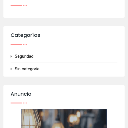
Categorías
Seguridad
Sin categoría
Anuncio