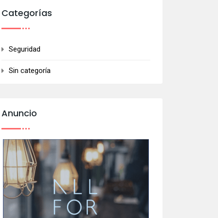
Categorías
Seguridad
Sin categoría
Anuncio