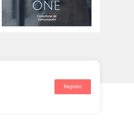
Registro