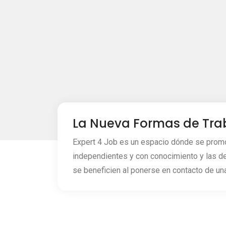
La Nueva Formas de Tra
Expert 4 Job es un espacio dónde se promo
independientes y con conocimiento y las d
se beneficien al ponerse en contacto de una