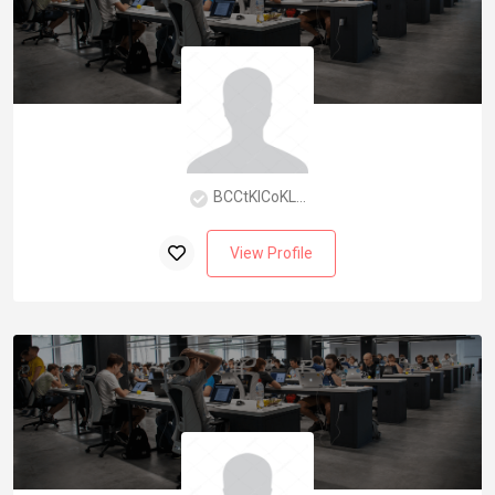
BCCtKlCoKL...
View Profile