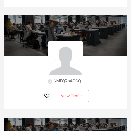
NMFQRhADCQ...
View Profile