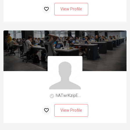
View Profile
hATwrKzipE...
View Profile