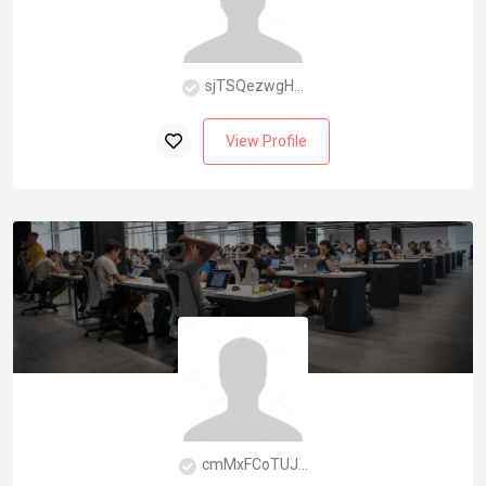
sjTSQezwgH...
View Profile
cmMxFCoTUJ...