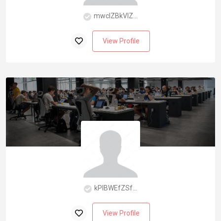
mwcIZBkVlZ...
View Profile
kPlBWEfZSf...
View Profile