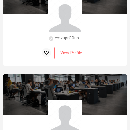
cmvuprORun...
View Profile