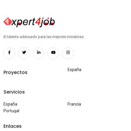
El talento adecuado para las mejores iniciativas.
España
Proyectos
Servicios
España
Francia
Portugal
Enlaces