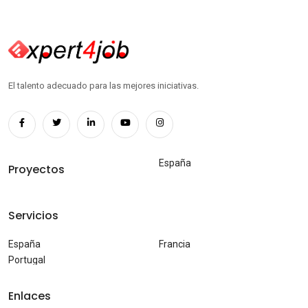
El talento adecuado para las mejores iniciativas.
España
Proyectos
Servicios
España
Francia
Portugal
Enlaces