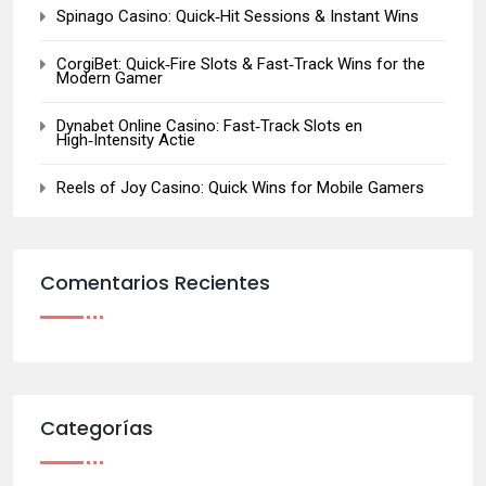
Spinago Casino: Quick‑Hit Sessions & Instant Wins
CorgiBet: Quick‑Fire Slots & Fast‑Track Wins for the
Modern Gamer
Dynabet Online Casino: Fast‑Track Slots en
High‑Intensity Actie
Reels of Joy Casino: Quick Wins for Mobile Gamers
Comentarios Recientes
Categorías