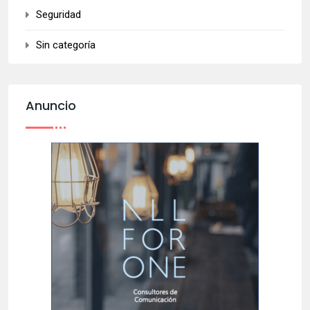
Seguridad
Sin categoría
Anuncio