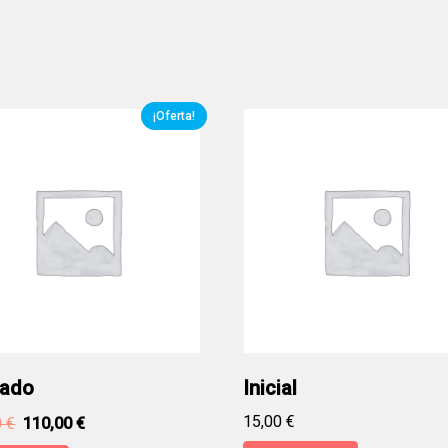
¡Oferta!
tado
Inicial
15,00
€
0
€
110,00
€