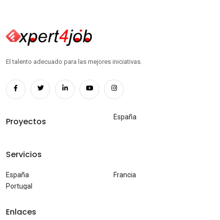
El talento adecuado para las mejores iniciativas.
España
Proyectos
Servicios
España
Francia
Portugal
Enlaces