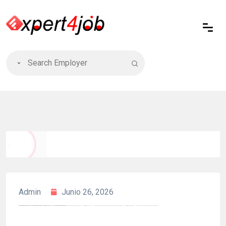
Admin
Junio 26, 2026
Where to buy
aged domains and backlinks
from Best-SEO-Domains | 0109-0701, FREE FUCK ONLINE, Blonde Busty Porn, Teen Porn Video
FREE MONEY | FREE MONEY ONLINE | GET FREE MONEY NOW | Telegram: @seo7878 H2JpP↑↑↑Hack Tutorial PORNO SEO backlinks, Black Hat SEO, Google SEO fast ranking ↑↑↑ Telegram: @seo7878 ZYHIn↑↑↑Black Hat SEO backlinks, focusing on Black Hat SEO, Google SEO fast ranking ↑↑↑ Telegram: @seo7878 Rdmc0↑↑↑Black Hat SEO backlinks, focusing on Black Hat SEO, Google