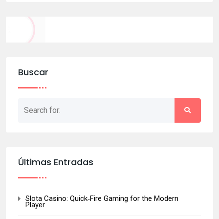
Buscar
Últimas Entradas
Slota Casino: Quick‑Fire Gaming for the Modern
Player