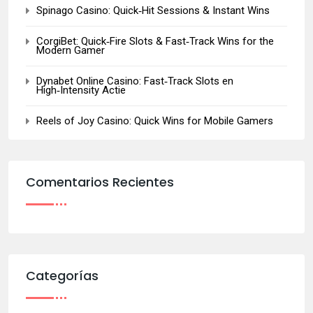
Spinago Casino: Quick‑Hit Sessions & Instant Wins
CorgiBet: Quick‑Fire Slots & Fast‑Track Wins for the
Modern Gamer
Dynabet Online Casino: Fast‑Track Slots en
High‑Intensity Actie
Reels of Joy Casino: Quick Wins for Mobile Gamers
Comentarios Recientes
Categorías