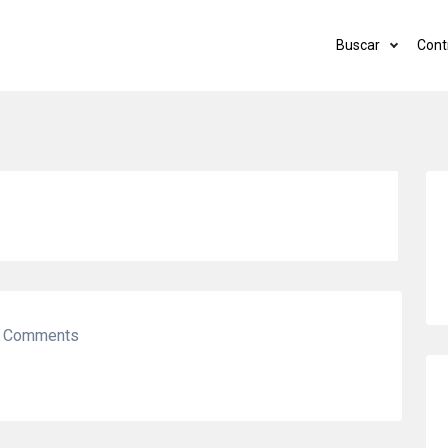
Buscar
Cont
 Comments