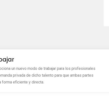
bajar
ciona un nuevo modo de trabajar para los profesionales
emanda privada de dicho talento para que ambas partes
 forma eficiente y directa.