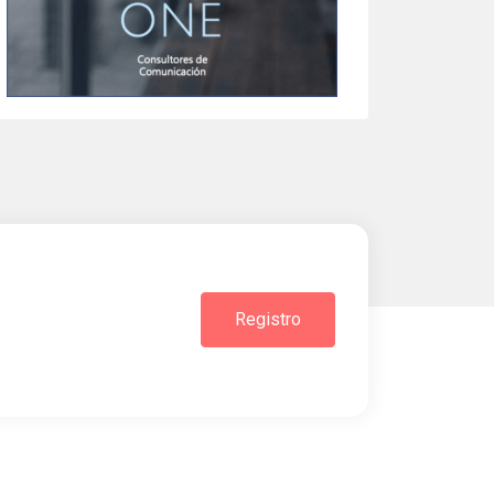
Registro